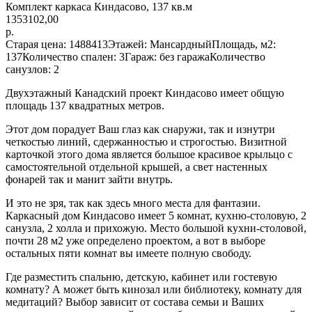
Комплект каркаса Киндасово, 137 кв.м
1353102,00
р.
Старая цена: 1488413Этажей: МансардныйПлощадь, м2:
137Количество спален: 3Гараж: без гаражаКоличество
санузлов: 2
Двухэтажный Канадский проект Киндасово имеет общую
площадь 137 квадратных метров.
Этот дом порадует Ваш глаз как снаружи, так и изнутри
четкостью линий, сдержанностью и строгостью. Визитной
карточкой этого дома является большое красивое крыльцо с
самостоятельной отдельной крышей, а свет настенных
фонарей так и манит зайти внутрь.
И это не зря, так как здесь много места для фантазии.
Каркасный дом Киндасово имеет 5 комнат, кухню-столовую, 2
санузла, 2 холла и прихожую. Место большой кухни-столовой,
почти 28 м2 уже определено проектом, а вот в выборе
остальных пяти комнат вы имеете полную свободу.
Где разместить спальню, детскую, кабинет или гостевую
комнату? А может быть кинозал или библиотеку, комнату для
медитаций? Выбор зависит от состава семьи и Ваших