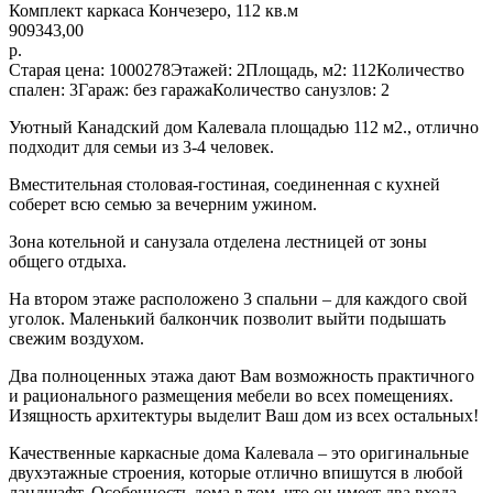
Комплект каркаса Кончезеро, 112 кв.м
909343,00
р.
Старая цена: 1000278Этажей: 2Площадь, м2: 112Количество
спален: 3Гараж: без гаражаКоличество санузлов: 2
Уютный Канадский дом Калевала площадью 112 м2., отлично
подходит для семьи из 3-4 человек.
Вместительная столовая-гостиная, соединенная с кухней
соберет всю семью за вечерним ужином.
Зона котельной и санузала отделена лестницей от зоны
общего отдыха.
На втором этаже расположено 3 спальни – для каждого свой
уголок. Маленький балкончик позволит выйти подышать
свежим воздухом.
Два полноценных этажа дают Вам возможность практичного
и рационального размещения мебели во всех помещениях.
Изящность архитектуры выделит Ваш дом из всех остальных!
Качественные каркасные дома Калевала – это оригинальные
двухэтажные строения, которые отлично впишутся в любой
ландшафт. Особенность дома в том, что он имеет два входа,